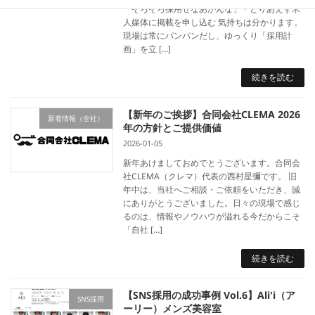
「そろそろ採用せなあかんな」・とりあえず求
人媒体に掲載を申し込む 気持ちは分かります。
現場は常にパンパンだし、ゆっくり「採用計
画」を立 […]
続きを読む
【新年のご挨拶】合同会社CLEMA 2026
新着情報（全社）
年の方針とご提供価値
2026-01-05
新年あけましておめでとうございます。合同会
社CLEMA（クレマ）代表の西村星彌です。 旧
年中は、当社へご相談・ご依頼をいただき、誠
にありがとうございました。日々の現場で感じ
るのは、情報やノウハウが溢れる今だからこそ
「自社 […]
続きを読む
【SNS採用の成功事例 Vol.6】Ali'i（ア
SNS採用
ーリー）メンズ美容室