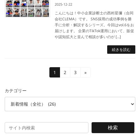
2025-12-22
こんにちは！中小企業診断士の西村星彌（合同
会社CLEMA）です。 SNS採用の成功事例を勝
手に分析・解説するシリーズ。今回はvol.6をお
届けします。 企業のTikTok運用において、販促
や認知拡大と並んで相談が多いのが […]
続きを読む
投
固
固
固
1
2
3
»
定
定
定
稿
ペ
ペ
ペ
カテゴリー
ー
ー
ー
の
ジ
ジ
ジ
ペ
ー
ジ
検索
送